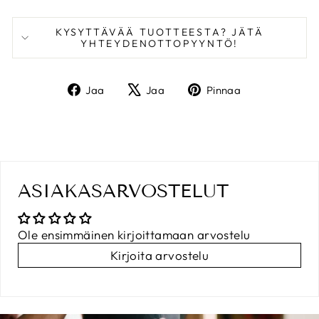
KYSYTTÄVÄÄ TUOTTEESTA? JÄTÄ
YHTEYDENOTTOPYYNTÖ!
Jaa
Twiittaa
Pinnaa
Jaa
Jaa
Pinnaa
Facebookissa
X:ssä
Pinterestiss
ASIAKASARVOSTELUT
Ole ensimmäinen kirjoittamaan arvostelu
Kirjoita arvostelu