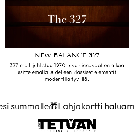
NEW BALANCE 327
327-malli juhlistaa 1970-luvun innovaation aikaa
esittelemällä uudelleen klassiset elementit
modernilla tyylillä.
i summalle🎁
Lahjakortti haluamal