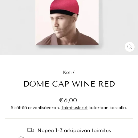
SU
(ES
Koti
/
DOME CAP WINE RED
Normaalihinta
€6,00
Sisältää arvonlisäveron.
Toimituskulut
lasketaan kassalla.
Nopea 1-3 arkipäivän toimitus