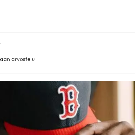
T
maan arvostelu