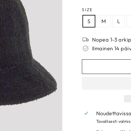
SIZE
S
M
L
Nopea 1-3 arkip
Ilmainen 14 päi
Noudettaviss
Tavallisesti valmis