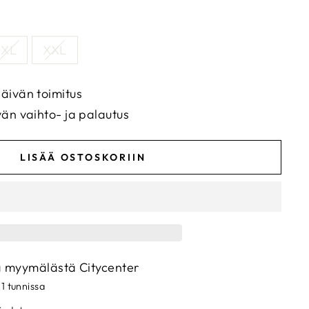
XL
XXL
äivän toimitus
vän vaihto- ja palautus
LISÄÄ OSTOSKORIIN
a myymälästä
Citycenter
 1 tunnissa