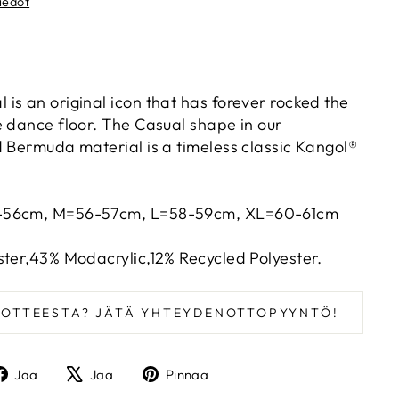
iedot
C
is an original icon that has forever rocked the
e dance floor. The Casual shape in our
d Bermuda material is a timeless classic Kangol®
-56cm, M=56-57cm, L=58-59cm, XL=60-61cm
ter,43% Modacrylic,12% Recycled Polyester.
UOTTEESTA? JÄTÄ YHTEYDENOTTOPYYNTÖ!
Jaa
Twiittaa
Pinnaa
Jaa
Jaa
Pinnaa
Facebookissa
X:ssä
Pinterestissä