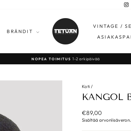
I
VINTAGE / 
BRÄNDIT
ASIAKASPA
1-2 arkipäivää
NOPEA TOIMITUS
Pysäytä
Koti
/
KANGOL 
Normaalihinta
€89,00
Sisältää arvonlisäveron