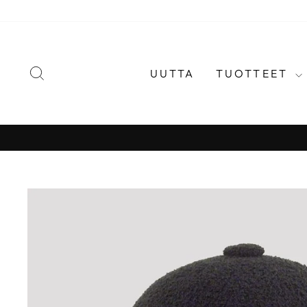
Jatka
sisältöön
HAE
UUTTA
TUOTTEET