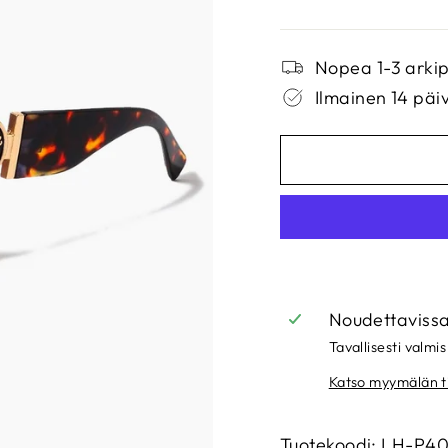
Nopea 1-3 arkip
Ilmainen 14 päi
Noudettaviss
Tavallisesti valmis
Katso myymälän t
Tuotekoodi: LH-P4