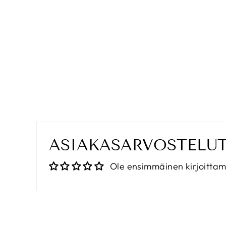
KLEO FLAT TOP SUNGLASSES
BROWN
€14,90
ASIAKASARVOSTELU
Ole ensimmäinen kirjoitta