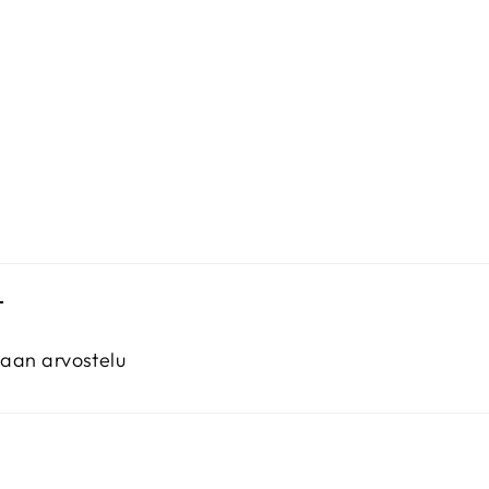
T
maan arvostelu