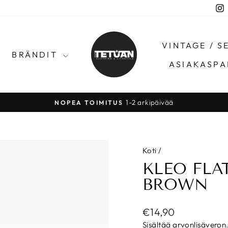
I
VINTAGE / 
BRÄNDIT
ASIAKASPA
1-2 arkipäivää
NOPEA TOIMITUS
Pysäytä
Koti
/
KLEO FLA
BROWN
Normaalihinta
€14,90
Sisältää arvonlisäveron