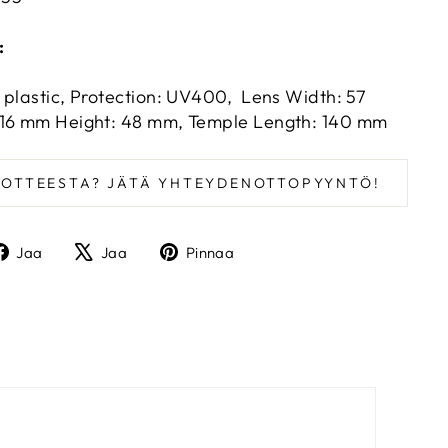
:
 plastic, Protection: UV400, Lens Width: 57
16 mm Height: 48 mm, Temple Length: 140 mm
UOTTEESTA? JÄTÄ YHTEYDENOTTOPYYNTÖ!
Jaa
Twiittaa
Pinnaa
Jaa
Jaa
Pinnaa
Facebookissa
X:ssä
Pinterestissä