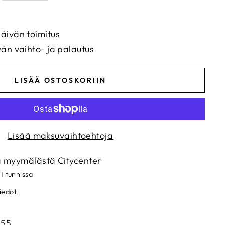
äivän toimitus
vän vaihto- ja palautus
LISÄÄ OSTOSKORIIN
Lisää maksuvaihtoehtoja
a myymälästä
Citycenter
 1 tunnissa
iedot
055