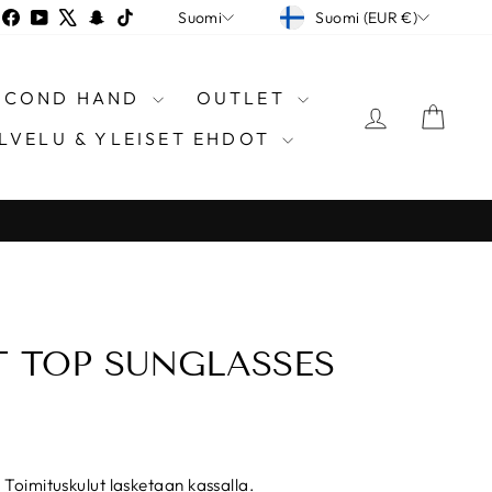
VALUUTTA
KIELI
nstagram
Facebook
YouTube
X
Snapchat
TikTok
Suomi (EUR €)
Suomi
SECOND HAND
OUTLET
KIRJAUD
OST
LVELU & YLEISET EHDOT
T TOP SUNGLASSES
.
Toimituskulut
lasketaan kassalla.