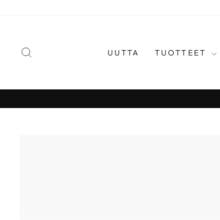
Jatka
sisältöön
HAE
UUTTA
TUOTTEET