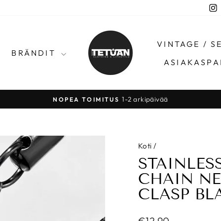
I
VINTAGE / 
BRÄNDIT
ASIAKASPA
1-2 arkipäivää
NOPEA TOIMITUS
Pysäytä
Koti
/
STAINLES
CHAIN NE
CLASP BL
Normaalihinta
€12,90