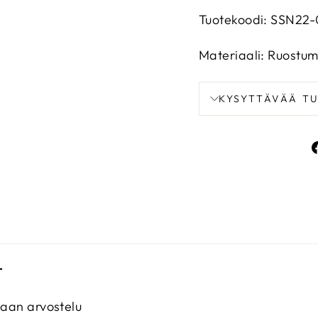
Tuotekoodi: SSN22-
Materiaali: Ruostum
KYSYTTÄVÄÄ T
T
maan arvostelu