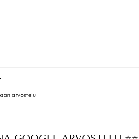
T
maan arvostelu
A GOOGLE ARVOSTELU ⭐️⭐️⭐️