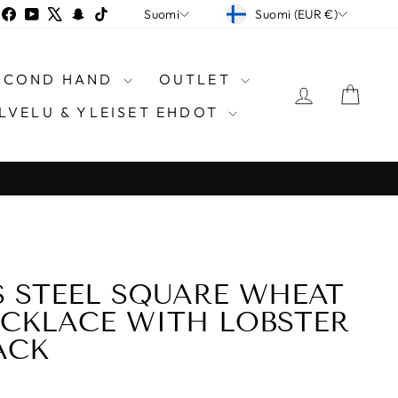
VALUUTTA
KIELI
nstagram
Facebook
YouTube
X
Snapchat
TikTok
Suomi (EUR €)
Suomi
SECOND HAND
OUTLET
KIRJAUD
OST
LVELU & YLEISET EHDOT
S STEEL SQUARE WHEAT
CKLACE WITH LOBSTER
ACK