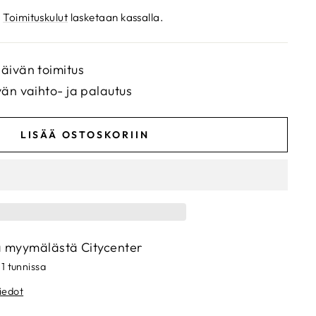
.
Toimituskulut
lasketaan kassalla.
äivän toimitus
vän vaihto- ja palautus
LISÄÄ OSTOSKORIIN
a myymälästä
Citycenter
 1 tunnissa
iedot