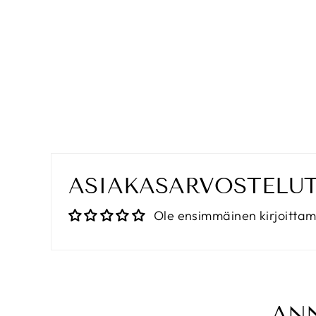
STAINLESS STEEL SQUARE
WHEAT CHAIN NECKLACE
WITH LOBSTER CLASP BLACK
€12,90
ASIAKASARVOSTELU
Ole ensimmäinen kirjoitta
ANN