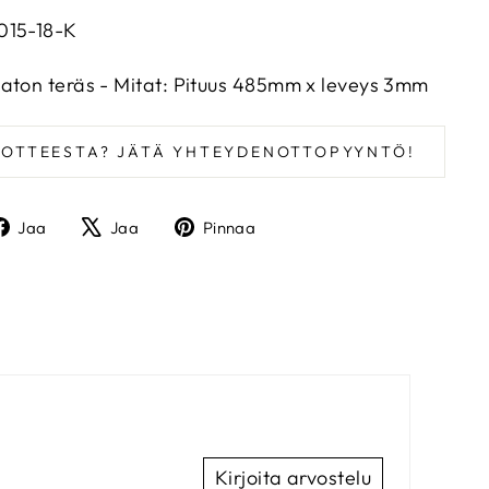
015-18-K
aton teräs - Mitat: Pituus 485mm x leveys 3mm
UOTTEESTA? JÄTÄ YHTEYDENOTTOPYYNTÖ!
Jaa
Twiittaa
Pinnaa
Jaa
Jaa
Pinnaa
Facebookissa
X:ssä
Pinterestissä
Kirjoita arvostelu