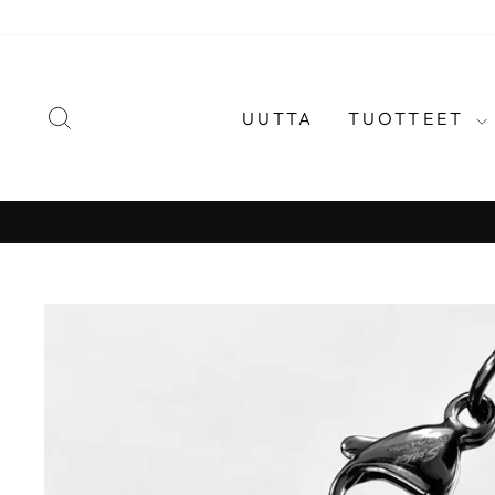
Jatka
sisältöön
HAE
UUTTA
TUOTTEET