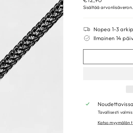
Sisältää arvonlisäveron
Nopea 1-3 arkip
Ilmainen 14 päi
Noudettaviss
Tavallisesti valmis
Katso myymälän t