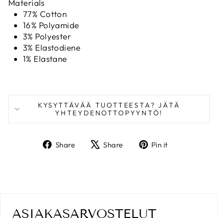
Materials
77% Cotton
16% Polyamide
3% Polyester
3% Elastodiene
1% Elastane
KYSYTTÄVÄÄ TUOTTEESTA? JÄTÄ
YHTEYDENOTTOPYYNTÖ!
Share
Tweet
Pin
Share
Share
Pin it
on
on
on
Facebook
X
Pinterest
ASIAKASARVOSTELUT