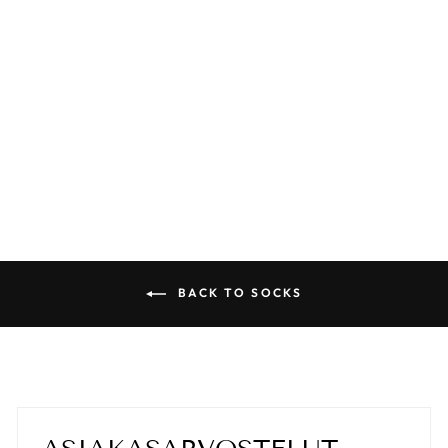
DICKIES
VALLEY
GROVE SOCKS
FIRED BRICK
€19,90
BACK TO SOCKS