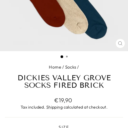
CL
(ES
Home
/
Socks
/
DICKIES VALLEY GROVE
SOCKS FIRED BRICK
Regular
€19,90
price
Tax included.
Shipping
calculated at checkout.
SIZE