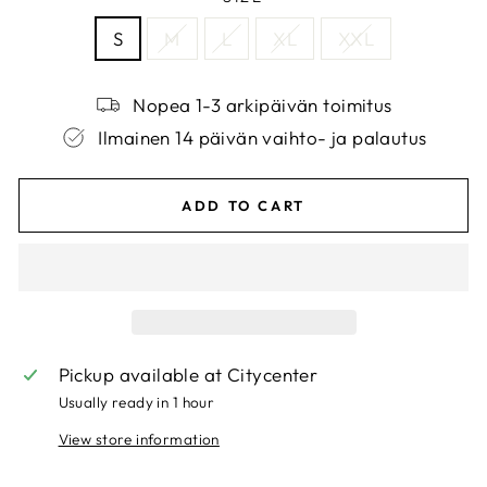
S
M
L
XL
XXL
Nopea 1-3 arkipäivän toimitus
Ilmainen 14 päivän vaihto- ja palautus
ADD TO CART
Pickup available at
Citycenter
Usually ready in 1 hour
View store information