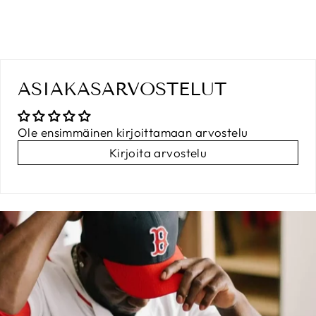
on
on
on
Facebook
X
Pinterest
ASIAKASARVOSTELUT
Ole ensimmäinen kirjoittamaan arvostelu
Kirjoita arvostelu