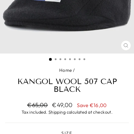
CL
(ES
Home
/
KANGOL WOOL 507 CAP
BLACK
Regular
Sale
€65,00
€49,00
Save €16,00
price
price
Tax included.
Shipping
calculated at checkout.
SIZE