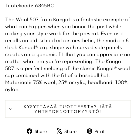
Tuotekoodi: 6845BC
The Wool 507 from Kangol is a fantastic example of
what can happen when you honor the past while
making your style work for the present. Even as it
recalls an old-school urban aesthetic, the modern &
sleek Kangol® cap shape with curved side panels
creates an ergonomic fit that you can appreciate no
matter what era you're representing. The Kangol
507 is a perfect melding of the classic Kangol® wool
cap combined with the fit of a baseball hat.
Materiaali: 75% wool, 25% acrylic, headband: 100%
nylon.
KYSYTTÄVÄÄ TUOTTEESTA? JÄTÄ
YHTEYDENOTTOPYYNTÖ!
Share
Tweet
Pin
Share
Share
Pin it