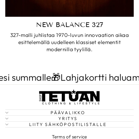
NEW BALANCE 327
327-malli juhlistaa 1970-luvun innovaation aikaa
esittelemällä uudelleen klassiset elementit
modernilla tyylillä.
i summalle🎁
Lahjakortti haluamal
PÄÄVALIKKO
YRITYS
LIITY SÄHKÖPOSTILISTALLE
Terms of service